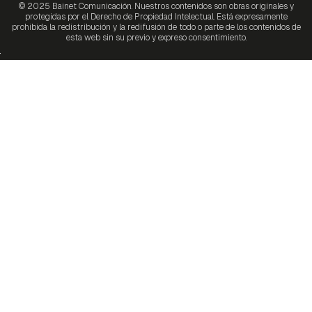
© 2025 Bainet Comunicación. Nuestros contenidos son obras originales y
protegidas por el Derecho de Propiedad Intelectual. Está expresamente
prohibida la redistribución y la redifusión de todo o parte de los contenidos de
esta web sin su previo y expreso consentimiento.