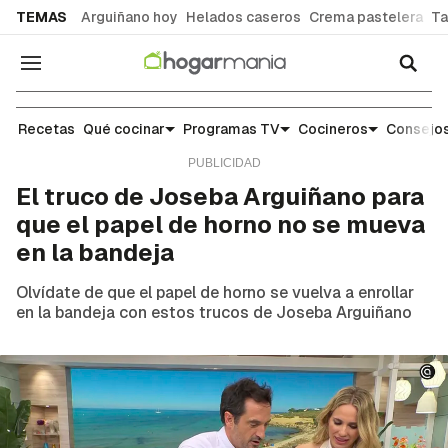
common.go-to-content
TEMAS
Arguiñano hoy
Helados caseros
Crema pastelera
Ta
Navegación
Escuela de cocina: trucos y consejos para el día 
Recetas
Qué cocinar
Programas TV
Cocineros
Consejos
El truco de Joseba Arguiñano para
que el papel de horno no se mueva
en la bandeja
Olvídate de que el papel de horno se vuelva a enrollar
en la bandeja con estos trucos de Joseba Arguiñano