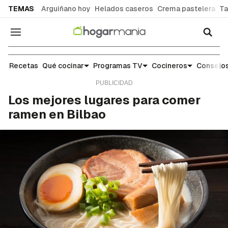
common.go-to-content
TEMAS
Arguiñano hoy
Helados caseros
Crema pastelera
Ta
Navegación
Gastroguia
Recetas
Qué cocinar
Programas TV
Cocineros
Consejos
Los mejores lugares para comer
ramen en Bilbao