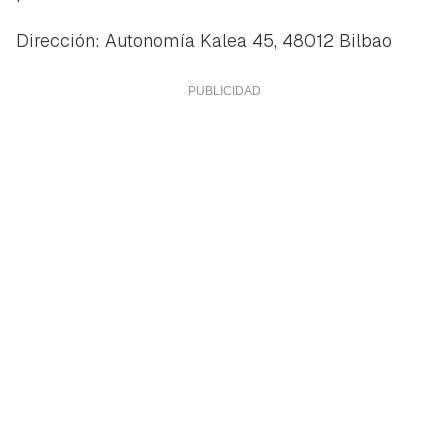
Dirección: Autonomía Kalea 45, 48012 Bilbao
Guardar como favorito
Contenido enviado
Para poder guardar como favorito, primero has de
Gracias por suscribirte a nuestro boletín.
iniciar sesión con tu cuenta de Hogarmanía.
ACEPTAR
INICIAR SESIÓN
CANCELAR