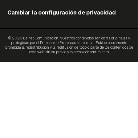
Cambiar la configuración de privacidad
© 2025 Bainet Comunicación. Nuestros contenidos son obras originales y
protegidas por el Derecho de Propiedad Intelectual. Está expresamente
prohibida la redistribución y la redifusión de todo o parte de los contenidos de
esta web sin su previo y expreso consentimiento.