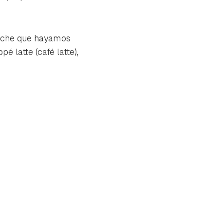
leche que hayamos
é latte (café latte),