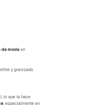
s de moda
en
othie y granizado.
, lo que la hace
tu
le
, especialmente en