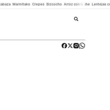
labaza
Marmitako
Crepes
Bizcocho
Arroz con leche
Lentejas c