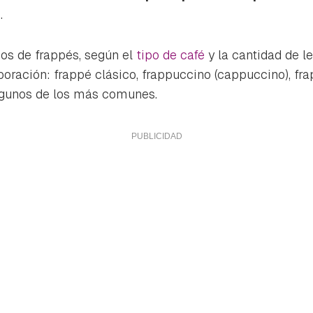
ta de Hogarmanía.
.
ACEPTAR
INICIAR SESIÓN
CANCELAR
pos de frappés, según el
tipo de café
y la cantidad de 
boración: frappé clásico, frappuccino (cappuccino), frapp
 algunos de los más comunes.