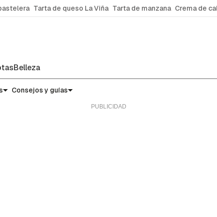
pastelera
Tarta de queso La Viña
Tarta de manzana
Crema de ca
tas
Belleza
s
Consejos y guías