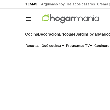
common.go-to-content
TEMAS
Arguiñano hoy
Helados caseros
Crema 
Navegación
Cocina
Decoración
Bricolaje
Jardín
Hogar
Masco
Recetas
Recetas
Qué cocinar
Programas TV
Cocinero