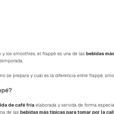
s y los smoothies, el frappé es una de las
bebidas má
 temporada.
o se prepara y cuál es la diferencia entre frappé, smo
ppé?
rdar como favorito
Contenido enviado
ida de café fría
elaborada y servida de forma especial
poder guardar como favorito, primero has de iniciar sesión con 
na de las
bebidas más típicas para tomar por la cal
Gracias por suscribirte a nuestro boletín.