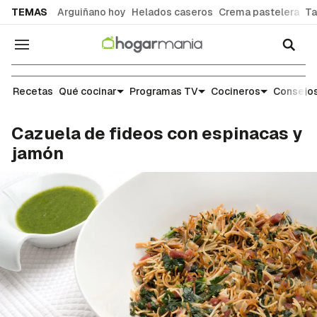
common.go-to-content
TEMAS
Arguiñano hoy
Helados caseros
Crema pastelera
Ta
Navegación
Recetas
Recetas
Qué cocinar
Programas TV
Cocineros
Consejos
Cazuela de fideos con espinacas y
jamón