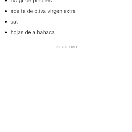
60 gr de piñones
aceite de oliva virgen extra
sal
hojas de albahaca
Guardar como favorito
Contenido enviado
Para poder guardar como favorito, primero has de
Gracias por suscribirte a nuestro boletín.
iniciar sesión con tu cuenta de Hogarmanía.
ACEPTAR
INICIAR SESIÓN
CANCELAR