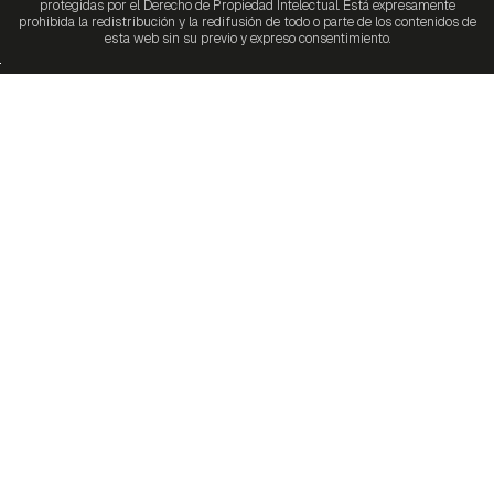
protegidas por el Derecho de Propiedad Intelectual. Está expresamente
prohibida la redistribución y la redifusión de todo o parte de los contenidos de
esta web sin su previo y expreso consentimiento.