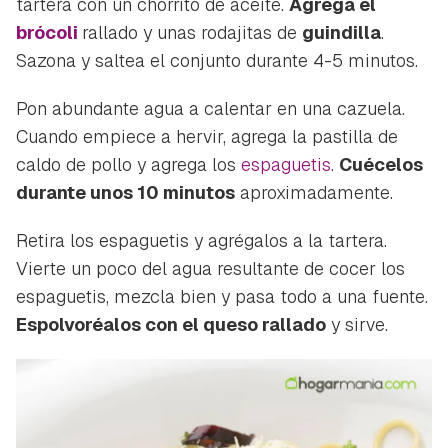
tartera con un chorrito de aceite.
Agrega el
brócoli
rallado y unas rodajitas de
guindilla
.
Sazona y saltea el conjunto durante 4-5 minutos.
Pon abundante agua a calentar en una cazuela.
Cuando empiece a hervir, agrega la pastilla de
Guardar como favorito
Contenido enviado
caldo de pollo y agrega los
espaguetis
.
Cuécelos
durante unos 10 minutos
aproximadamente.
Para poder guardar como favorito, primero has de
Gracias por suscribirte a nuestro boletín.
iniciar sesión con tu cuenta de Hogarmanía.
Retira los espaguetis y agrégalos a la tartera.
ACEPTAR
Vierte un poco del agua resultante de cocer los
INICIAR SESIÓN
CANCELAR
espaguetis, mezcla bien y pasa todo a una fuente.
Espolvoréalos con el queso rallado
y sirve.