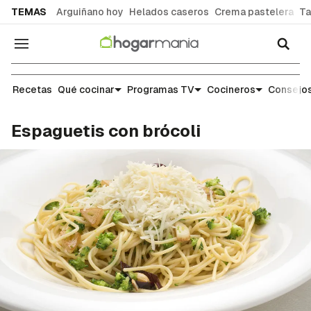
common.go-to-content
TEMAS
Arguiñano hoy
Helados caseros
Crema pastelera
Ta
Navegación
Recetas
Recetas
Qué cocinar
Programas TV
Cocineros
Consejos
Espaguetis con brócoli