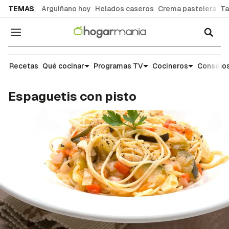
common.go-to-content
TEMAS
Arguiñano hoy
Helados caseros
Crema pastelera
Ta
Navegación
Recetas
Recetas
Qué cocinar
Programas TV
Cocineros
Consejos
Espaguetis con pisto