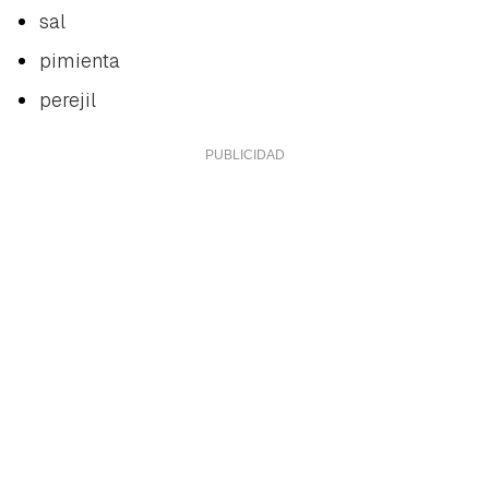
sal
pimienta
perejil
Guardar como favorito
Contenido enviado
Para poder guardar como favorito, primero has de
Gracias por suscribirte a nuestro boletín.
iniciar sesión con tu cuenta de Hogarmanía.
ACEPTAR
INICIAR SESIÓN
CANCELAR