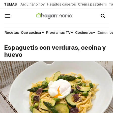
common.go-to-content
TEMAS
Arguiñano hoy
Helados caseros
Crema pastelera
Ta
Navegación
Recetas
Recetas
Qué cocinar
Programas TV
Cocineros
Consejos
Espaguetis con verduras, cecina y
huevo