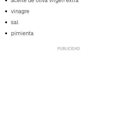
aceite de oliva virgen extra
vinagre
sal
pimienta
Guardar como favorito
Contenido enviado
Para poder guardar como favorito, primero has de
Gracias por suscribirte a nuestro boletín.
iniciar sesión con tu cuenta de Hogarmanía.
ACEPTAR
INICIAR SESIÓN
CANCELAR