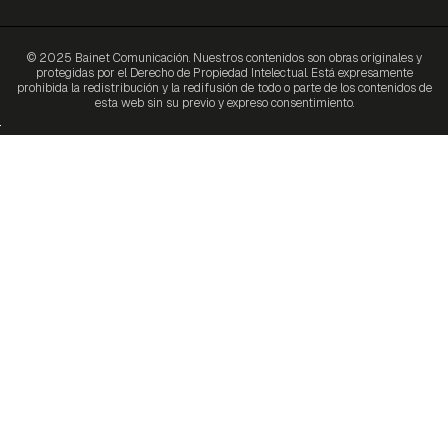
© 2025 Bainet Comunicación. Nuestros contenidos son obras originales y
protegidas por el Derecho de Propiedad Intelectual. Está expresamente
prohibida la redistribución y la redifusión de todo o parte de los contenidos de
esta web sin su previo y expreso consentimiento.