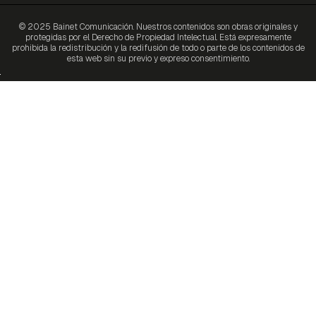
© 2025 Bainet Comunicación. Nuestros contenidos son obras originales y
protegidas por el Derecho de Propiedad Intelectual. Está expresamente
prohibida la redistribución y la redifusión de todo o parte de los contenidos de
esta web sin su previo y expreso consentimiento.