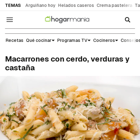
common.go-to-content
TEMAS
Arguiñano hoy
Helados caseros
Crema pastelera
Ta
Navegación
Recetas
Recetas
Qué cocinar
Programas TV
Cocineros
Consejos
Macarrones con cerdo, verduras y
castaña