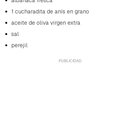
albahaca fresca
1 cucharadita de anís en grano
aceite de oliva virgen extra
sal
perejil
Guardar como favorito
Contenido enviado
Para poder guardar como favorito, primero has de
Gracias por suscribirte a nuestro boletín.
iniciar sesión con tu cuenta de Hogarmanía.
ACEPTAR
INICIAR SESIÓN
CANCELAR