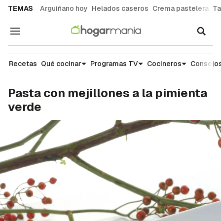
common.go-to-content
TEMAS
Arguiñano hoy
Helados caseros
Crema pastelera
Ta
Navegación
Recetas
Recetas
Qué cocinar
Programas TV
Cocineros
Consejos
Pasta con mejillones a la pimienta
verde