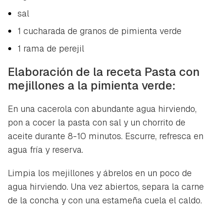
sal
1 cucharada de granos de pimienta verde
1 rama de perejil
Elaboración de la receta Pasta con
mejillones a la pimienta verde:
En una cacerola con abundante agua hirviendo,
pon a cocer la pasta con sal y un chorrito de
aceite durante 8-10 minutos. Escurre, refresca en
Guardar como favorito
agua fría y reserva.
Contenido enviado
Para poder guardar como favorito, primero has de
Limpia los mejillones y ábrelos en un poco de
Gracias por suscribirte a nuestro boletín.
iniciar sesión con tu cuenta de Hogarmanía.
agua hirviendo. Una vez abiertos, separa la carne
de la concha y con una estameña cuela el caldo.
ACEPTAR
INICIAR SESIÓN
CANCELAR