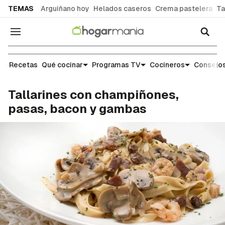
common.go-to-content
TEMAS
Arguiñano hoy
Helados caseros
Crema pastelera
Ta
Navegación
Recetas
Recetas
Qué cocinar
Programas TV
Cocineros
Consejos
Tallarines con champiñones,
pasas, bacon y gambas