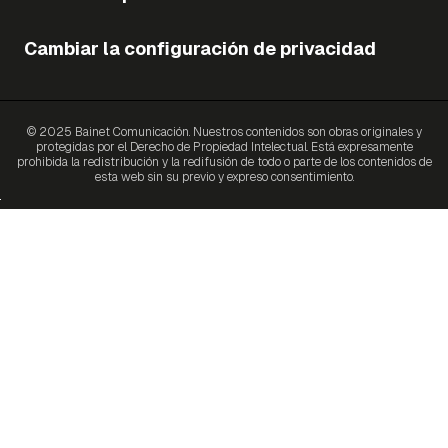
Cambiar la configuración de privacidad
© 2025 Bainet Comunicación. Nuestros contenidos son obras originales y
protegidas por el Derecho de Propiedad Intelectual. Está expresamente
prohibida la redistribución y la redifusión de todo o parte de los contenidos de
esta web sin su previo y expreso consentimiento.