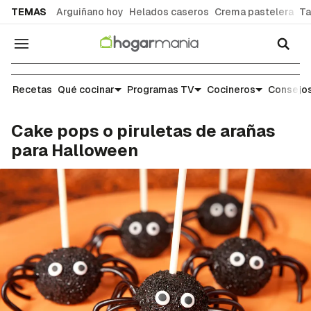
common.go-to-content
TEMAS
Arguiñano hoy
Helados caseros
Crema pastelera
Ta
Navegación
Recetas
Recetas
Qué cocinar
Programas TV
Cocineros
Consejos
Cake pops o piruletas de arañas
para Halloween