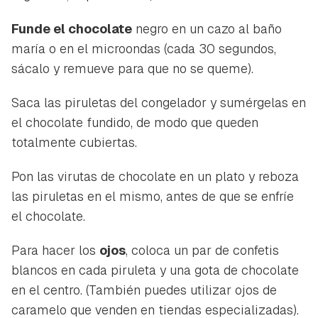
Guardar como favorito
Funde el chocolate
negro en un cazo al baño
Contenido enviado
maría o en el microondas (cada 30 segundos,
Para poder guardar como favorito, primero has de
Gracias por suscribirte a nuestro boletín.
sácalo y remueve para que no se queme).
iniciar sesión con tu cuenta de Hogarmanía.
Saca las piruletas del congelador y sumérgelas en
ACEPTAR
INICIAR SESIÓN
CANCELAR
el chocolate fundido, de modo que queden
totalmente cubiertas.
Pon las virutas de chocolate en un plato y reboza
las piruletas en el mismo, antes de que se enfríe
el chocolate.
Para hacer los
ojos
, coloca un par de confetis
blancos en cada piruleta y una gota de chocolate
en el centro. (También puedes utilizar ojos de
caramelo que venden en tiendas especializadas).