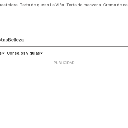
pastelera
Tarta de queso La Viña
Tarta de manzana
Crema de ca
tas
Belleza
s
Consejos y guías