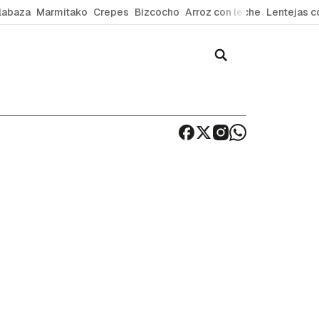
labaza
Marmitako
Crepes
Bizcocho
Arroz con leche
Lentejas c