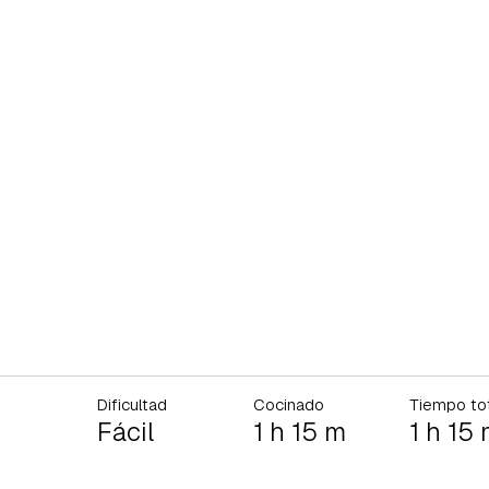
Dificultad
Cocinado
Tiempo to
Fácil
1 h 15 m
1 h 15