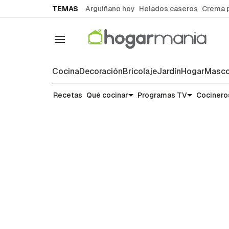
common.go-to-content
TEMAS
Arguiñano hoy
Helados caseros
Crema 
Navegación
Cocina
Decoración
Bricolaje
Jardín
Hogar
Masco
Recetas
Recetas
Qué cocinar
Programas TV
Cocinero