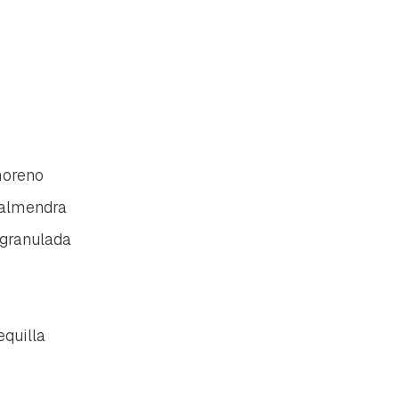
moreno
 almendra
granulada
quilla