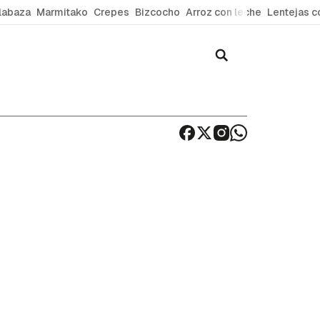
labaza
Marmitako
Crepes
Bizcocho
Arroz con leche
Lentejas c