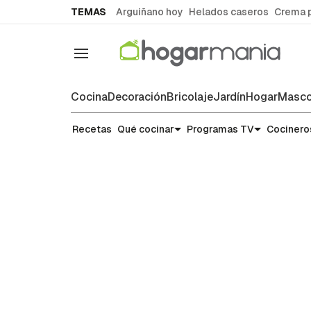
common.go-to-content
TEMAS
Arguiñano hoy
Helados caseros
Crema 
Navegación
Cocina
Decoración
Bricolaje
Jardín
Hogar
Masco
Recetas
Recetas
Qué cocinar
Programas TV
Cocinero