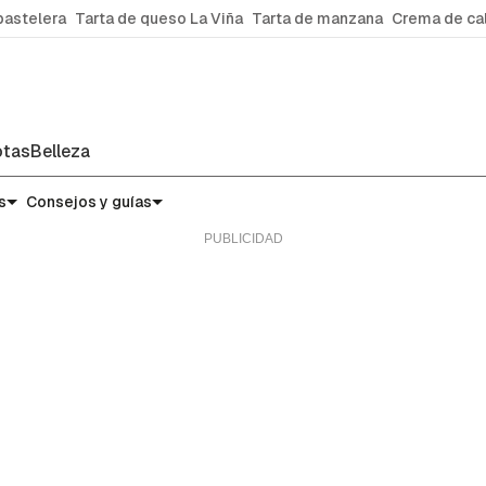
pastelera
Tarta de queso La Viña
Tarta de manzana
Crema de ca
tas
Belleza
s
Consejos y guías