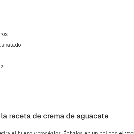
ros
esnatado
la
 la receta de crema de aguacate
retira el hueso y trocéalos. Échalos en un bol con el yog