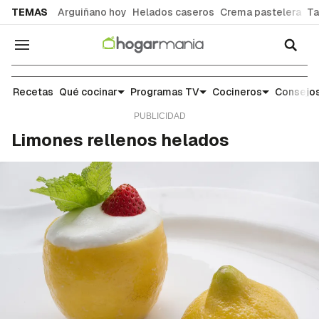
common.go-to-content
TEMAS
Arguiñano hoy
Helados caseros
Crema pastelera
Ta
Navegación
Recetas
Recetas
Qué cocinar
Programas TV
Cocineros
Consejos
Limones rellenos helados