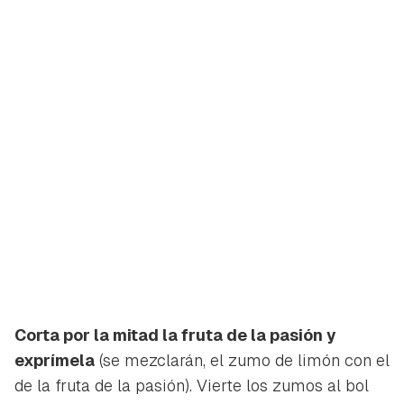
Guardar como favorito
Contenido enviado
Corta por la mitad la fruta de la pasión y
Para poder guardar como favorito, primero has de
exprímela
(se mezclarán, el zumo de limón con el
Gracias por suscribirte a nuestro boletín.
iniciar sesión con tu cuenta de Hogarmanía.
de la fruta de la pasión). Vierte los zumos al bol