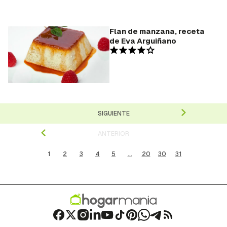
Flan de manzana, receta
de Eva Arguiñano
SIGUIENTE
ANTERIOR
1
2
3
4
5
...
20
30
31