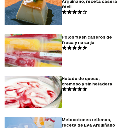
Arguiñano, receta casera
fácil
Polos flash caseros de
fresa y naranja
Helado de queso,
cremoso y sin heladera
Melocotones rellenos,
receta de Eva Arguiñano