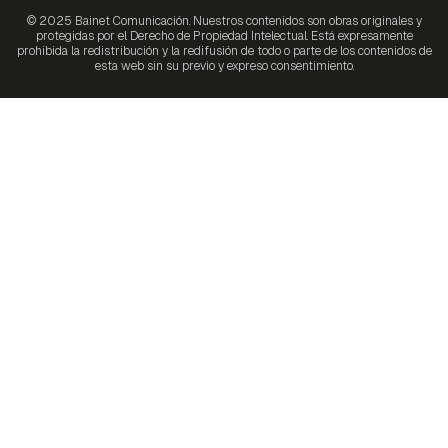
© 2025 Bainet Comunicación. Nuestros contenidos son obras originales y
protegidas por el Derecho de Propiedad Intelectual. Está expresamente
prohibida la redistribución y la redifusión de todo o parte de los contenidos de
esta web sin su previo y expreso consentimiento.