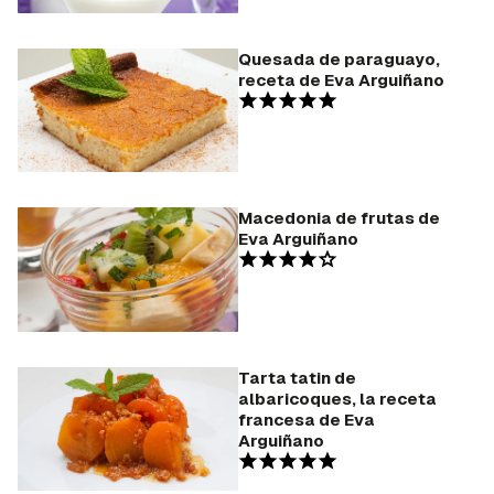
Para poder guardar como favorito, primero has de
iniciar sesión con tu cuenta de Hogarmanía.
Quesada de paraguayo,
receta de Eva Arguiñano
INICIAR SESIÓN
CANCELAR
Macedonia de frutas de
Eva Arguiñano
Tarta tatin de
albaricoques, la receta
francesa de Eva
Arguiñano