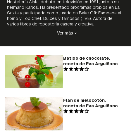
Hostelería Aiala, debutó en televisión en 1991 junto a su
hermano Karlos. Ha presentado programas propios en La
Sexta y participado como jurado en Bake Off: Famosos al
horno y Top Chef: Dulces y famosos (TVE). Autora de
varios libros de repostería casera y creativa.
Ver más
Batido de chocolate,
receta de Eva Arguiñano
Flan de melocotón,
receta de Eva Arguiñano