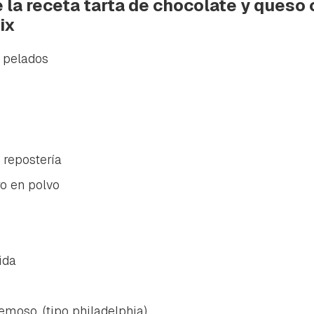
 la receta tarta de chocolate y queso
ix
, pelados
 repostería
ro en polvo
ida
moso, (tipo philadelphia)