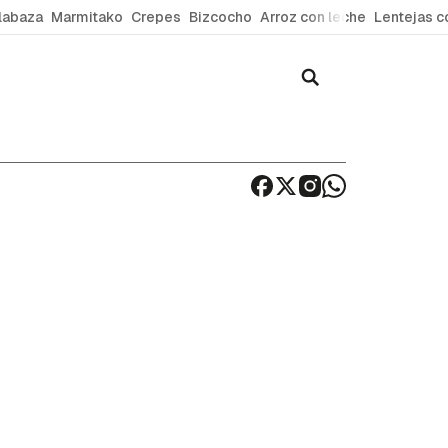
labaza
Marmitako
Crepes
Bizcocho
Arroz con leche
Lentejas c