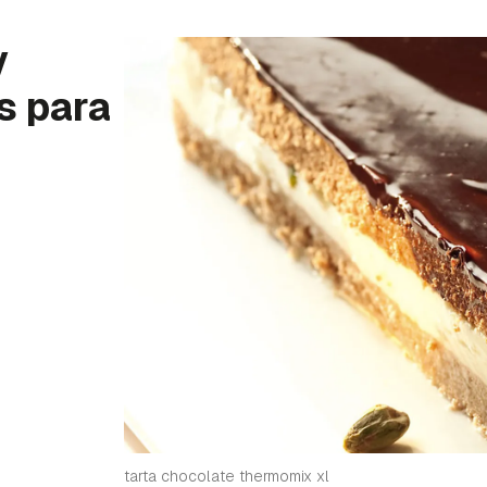
y
s para
tarta chocolate thermomix xl