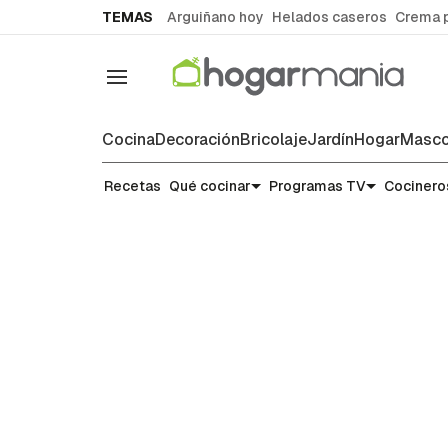
common.go-to-content
TEMAS
Arguiñano hoy
Helados caseros
Crema 
Navegación
Cocina
Decoración
Bricolaje
Jardín
Hogar
Masco
Recetas
Recetas
Qué cocinar
Programas TV
Cocinero