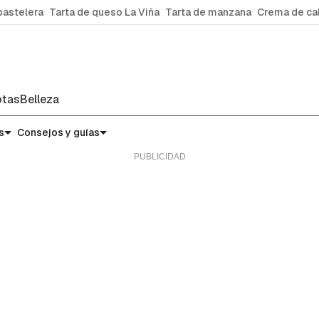
pastelera
Tarta de queso La Viña
Tarta de manzana
Crema de ca
tas
Belleza
s
Consejos y guías