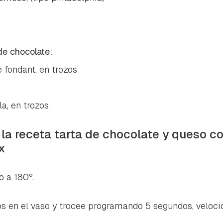
de chocolate:
 fondant, en trozos
a, en trozos
 la receta tarta de chocolate y queso c
x
o a 180º.
os en el vaso y trocee programando 5 segundos, velocid