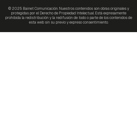
© 2025 Bainet Comunicación. Nuestros contenidos son obras originales y
protegidas por el Derecho de Propiedad Intelectual. Está expresamente
prohibida la redistribución y la redifusión de todo o parte de los contenidos de
esta web sin su previo y expreso consentimiento.