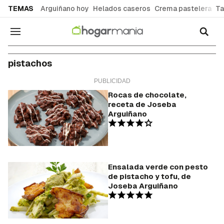
common.go-to-content
TEMAS
Arguiñano hoy
Helados caseros
Crema pastelera
Ta
Navegación
pistachos
Rocas de chocolate,
receta de Joseba
Arguiñano
Ensalada verde con pesto
de pistacho y tofu, de
Joseba Arguiñano