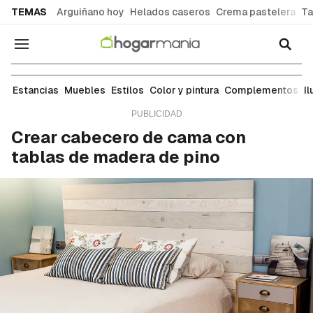
common.go-to-content
TEMAS
Arguiñano hoy
Helados caseros
Crema pastelera
Ta
Navegación
Complementos
Estancias
Muebles
Estilos
Color y pintura
Complementos
I
Crear cabecero de cama con
tablas de madera de pino