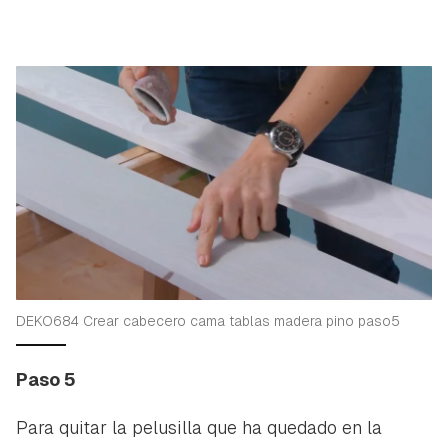
Guardar como favorito
Contenido enviado
Para poder guardar como favorito, primero has de
Gracias por suscribirte a nuestro boletín.
iniciar sesión con tu cuenta de Hogarmanía.
ACEPTAR
INICIAR SESIÓN
CANCELAR
DEKO684 Crear cabecero cama tablas madera pino paso5
Paso 5
Para quitar la pelusilla que ha quedado en la