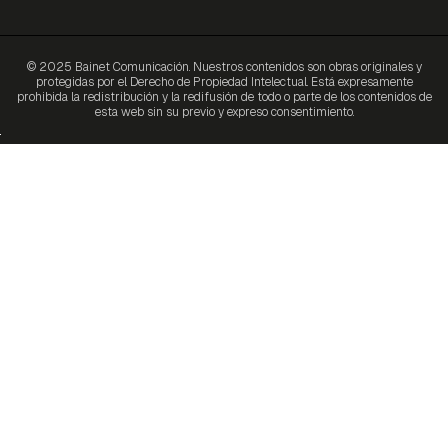
© 2025 Bainet Comunicación. Nuestros contenidos son obras originales y
protegidas por el Derecho de Propiedad Intelectual. Está expresamente
prohibida la redistribución y la redifusión de todo o parte de los contenidos de
esta web sin su previo y expreso consentimiento.