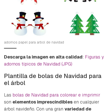
adornos papel para arbol de navidad
Descarga la imagen en alta calidad
:
Figuras y
adornos típicos de Navidad (JPG)
Guardar como favorito
Contenido enviado
Plantilla de bolas de Navidad para
Para poder guardar como favorito, primero has de
Gracias por suscribirte a nuestro boletín.
el árbol
iniciar sesión con tu cuenta de Hogarmanía.
ACEPTAR
Las
bolas de Navidad para colorear e imprimir
INICIAR SESIÓN
CANCELAR
son
elementos imprescindibles
en cualquier
árbol navideño. Con una gran
variedad de