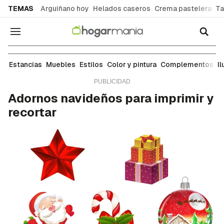
common.go-to-content
TEMAS
Arguiñano hoy
Helados caseros
Crema pastelera
Ta
Navegación
Manualidades
Estancias
Muebles
Estilos
Color y pintura
Complementos
I
Adornos navideños para imprimir y
recortar