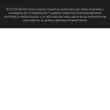
© 2025 Bainet Comunicación. Nuestros contenidos son obras originales y
protegidas por el Derecho de Propiedad Intelectual. Está expresamente
prohibida la redistribución y la redifusión de todo o parte de los contenidos de
esta web sin su previo y expreso consentimiento.