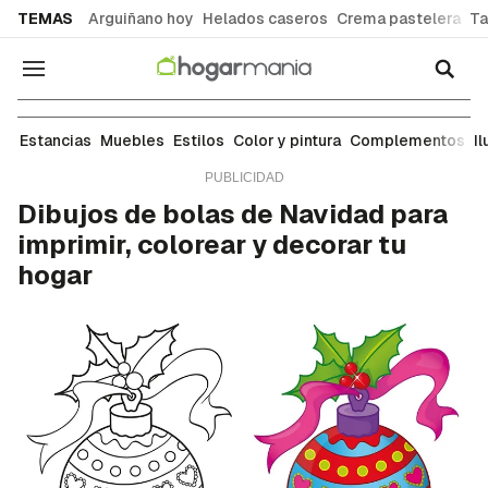
common.go-to-content
TEMAS
Arguiñano hoy
Helados caseros
Crema pastelera
Ta
Navegación
Manualidades
Estancias
Muebles
Estilos
Color y pintura
Complementos
I
Dibujos de bolas de Navidad para
imprimir, colorear y decorar tu
hogar