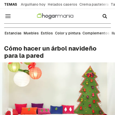
common.go-to-content
TEMAS
Arguiñano hoy
Helados caseros
Crema pastelera
Ta
Navegación
Complementos
Estancias
Muebles
Estilos
Color y pintura
Complementos
I
Cómo hacer un árbol navideño
para la pared