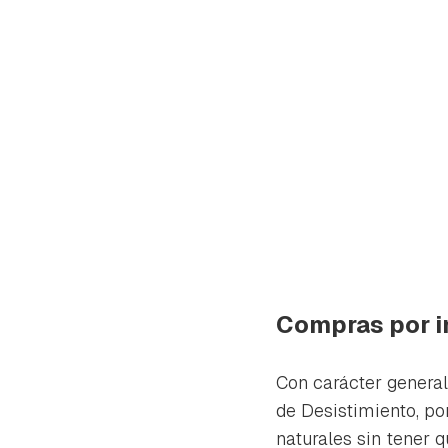
Compras por in
Con carácter general
Gua
de Desistimiento, po
Para 
naturales sin tener q