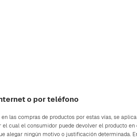
ternet o por teléfono
 en las compras de productos por estas vías, se aplic
rdar como favorito
Contenido enviado
r el cual el consumidor puede devolver el producto en 
poder guardar como favorito, primero has de iniciar sesión con 
ue alegar ningún motivo o justificación determinada. En
Gracias por suscribirte a nuestro boletín.