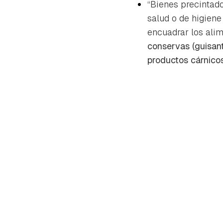
“B
ienes precintad
salud o de higiene
encuadrar los ali
conservas (guisante
productos cárnico