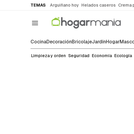
common.go-to-content
TEMAS
Arguiñano hoy
Helados caseros
Crema 
Navegación
Cocina
Decoración
Bricolaje
Jardín
Hogar
Masco
Economía
Limpieza y orden
Seguridad
Economía
Ecología