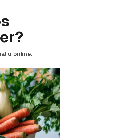
os
per?
al u online.