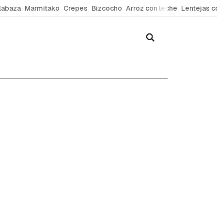
labaza
Marmitako
Crepes
Bizcocho
Arroz con leche
Lentejas c