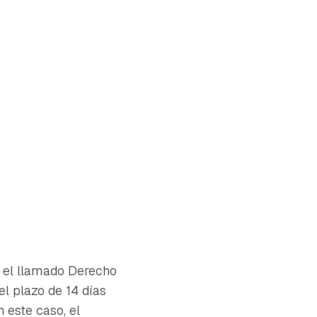
a el llamado Derecho
el plazo de 14 días
tu
 este caso, el