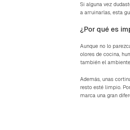
cuen
Si alguna vez dudast
a arruinarlas, esta g
¿Por qué es imp
Aunque no lo parezca
olores de cocina, hu
también el ambiente d
Además, unas cortina
resto esté limpio. Po
marca una gran difer