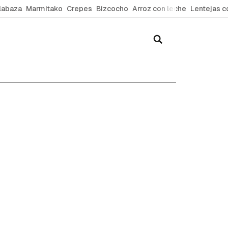
labaza
Marmitako
Crepes
Bizcocho
Arroz con leche
Lentejas c