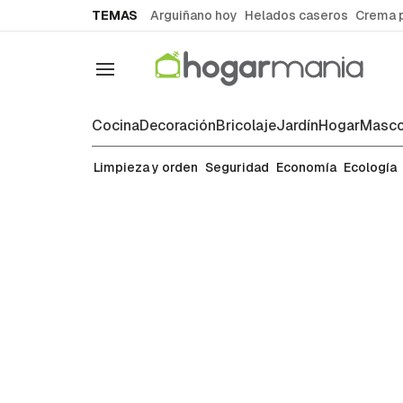
common.go-to-content
TEMAS
Arguiñano hoy
Helados caseros
Crema 
Navegación
Cocina
Decoración
Bricolaje
Jardín
Hogar
Masco
Limpieza y orden
Limpieza y orden
Seguridad
Economía
Ecología