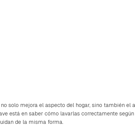
no solo mejora el aspecto del hogar, sino también el a
lave está en saber cómo lavarlas correctamente según e
rdar como favorito
Contenido enviado
cuidan de la misma forma.
poder guardar como favorito, primero has de iniciar sesión con 
Gracias por suscribirte a nuestro boletín.