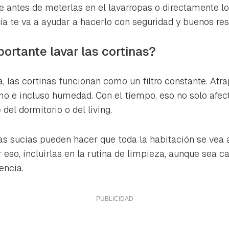
ta de Hogarmanía.
e antes de meterlas en el lavarropas o directamente l
uía te va a ayudar a hacerlo con seguridad y buenos res
ACEPTAR
INICIAR SESIÓN
CANCELAR
ortante lavar las cortinas?
, las cortinas funcionan como un filtro constante. Atra
mo e incluso humedad. Con el tiempo, eso no solo afect
el dormitorio o del living.
s sucias pueden hacer que toda la habitación se vea 
r eso, incluirlas en la rutina de limpieza, aunque sea c
encia.