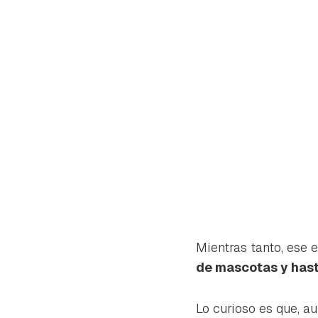
Mientras tanto, ese 
de mascotas y hast
Gua
Para 
Lo curioso es que, a