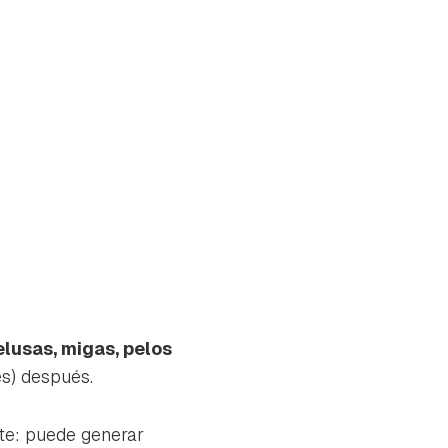
elusas, migas, pelos
s) después.
tu
te: puede generar