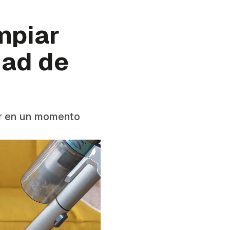
mpiar
dad de
er en un momento