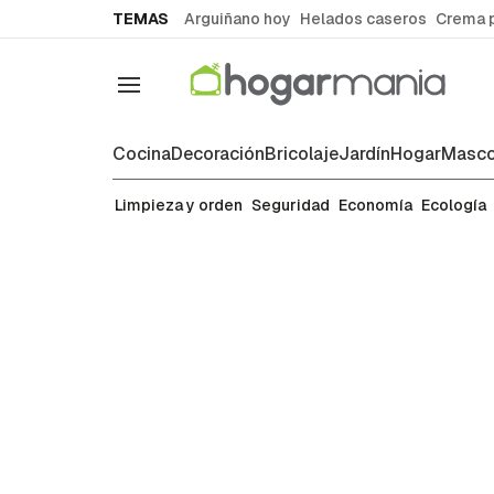
common.go-to-content
TEMAS
Arguiñano hoy
Helados caseros
Crema 
Navegación
Cocina
Decoración
Bricolaje
Jardín
Hogar
Masco
Limpieza y orden
Limpieza y orden
Seguridad
Economía
Ecología