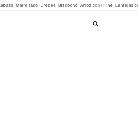
labaza
Marmitako
Crepes
Bizcocho
Arroz con leche
Lentejas c