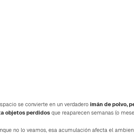
espacio se convierte en un verdadero
imán de polvo, p
a objetos perdidos
que reaparecen semanas (o mese
rdar como favorito
Contenido enviado
poder guardar como favorito, primero has de iniciar sesión con 
unque no lo veamos, esa acumulación afecta el ambien
Gracias por suscribirte a nuestro boletín.