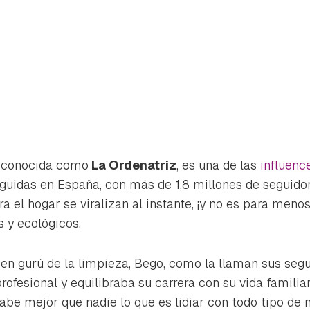
 conocida como
La Ordenatriz
, es una de las
influenc
uidas en España, con más de 1,8 millones de seguidor
a el hogar se viralizan al instante, ¡y no es para menos
 y ecológicos.
 en gurú de la limpieza, Bego, como la llaman sus segu
rdar como favorito
Contenido enviado
ofesional y equilibraba su carrera con su vida familiar
poder guardar como favorito, primero has de iniciar sesión con 
 sabe mejor que nadie lo que es lidiar con todo tipo de
Gracias por suscribirte a nuestro boletín.