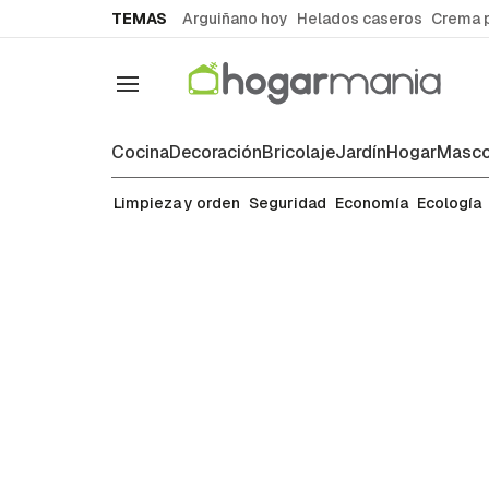
common.go-to-content
TEMAS
Arguiñano hoy
Helados caseros
Crema 
Navegación
Cocina
Decoración
Bricolaje
Jardín
Hogar
Masco
Limpieza y orden
Limpieza y orden
Seguridad
Economía
Ecología