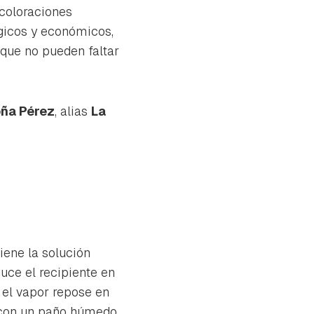
coloraciones
ógicos y económicos,
 que no pueden faltar
ña Pérez
, alias
La
iene la solución
uce el recipiente en
 el vapor repose en
a con un paño húmedo