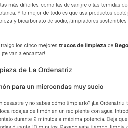
ta de Hogarmanía.
as más difíciles, como las de sangre o las temidas de
 blanca. Y lo mejor de todo es que usa productos ecol
ACEPTAR
INICIAR SESIÓN
CANCELAR
ieza y bicarbonato de sodio, ¡limpiadores sostenibles
e traigo los cinco mejores
trucos de limpieza
de
Bego
 ¡te van a encantar!
mpieza de La Ordenatriz
imón para un microondas muy sucio
 desastre y no sabes cómo limpiarlo? ¡La Ordenatriz t
oca rodajas de limón en un recipiente con agua. Introd
éntalo durante 2 minutos a máxima potencia. Deja que
oondas durante 10 minutos. Pasado este tiempo, limpi