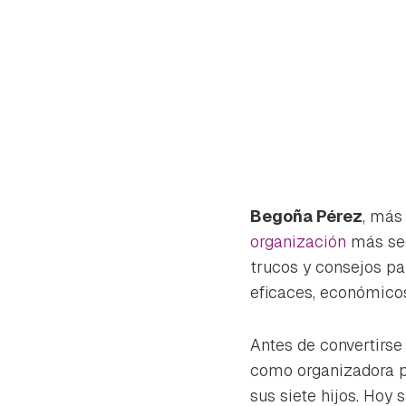
Begoña Pérez
, más
organización
más seg
trucos y consejos par
eficaces, económicos
Antes de convertirse
Gua
como organizadora pr
Para 
sus siete hijos. Hoy