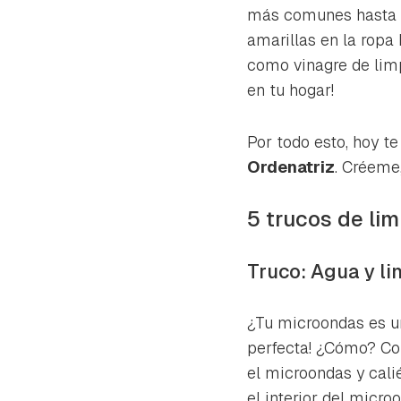
cuen
más comunes hasta l
amarillas en la ropa
como vinagre de limp
en tu hogar!
Por todo esto, hoy t
Ordenatriz
. Créeme,
5 trucos de li
Truco: Agua y l
¿Tu microondas es un
perfecta! ¿Cómo? Col
el microondas y cali
el interior del micr