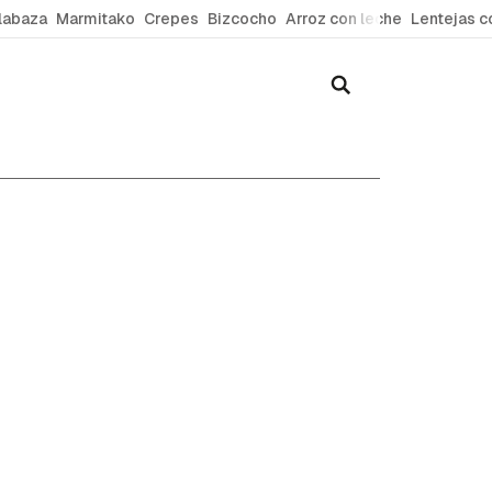
labaza
Marmitako
Crepes
Bizcocho
Arroz con leche
Lentejas c