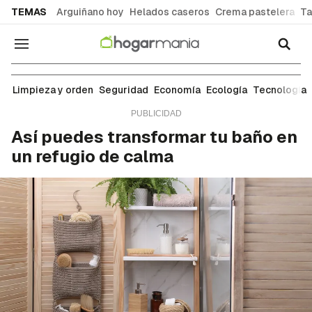
common.go-to-content
TEMAS
Arguiñano hoy
Helados caseros
Crema pastelera
Ta
Navegación
Limpieza y orden
Limpieza y orden
Seguridad
Economía
Ecología
Tecnología
Así puedes transformar tu baño en
un refugio de calma