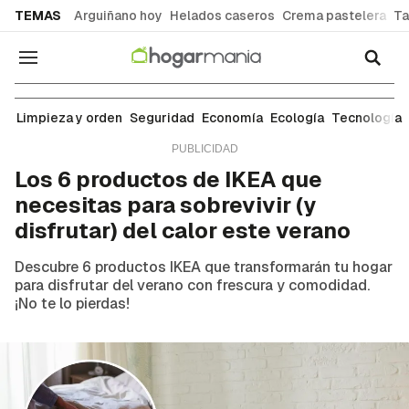
common.go-to-content
TEMAS
Arguiñano hoy
Helados caseros
Crema pastelera
Ta
Navegación
Ropa y tejidos
Limpieza y orden
Seguridad
Economía
Ecología
Tecnología
Los 6 productos de IKEA que
necesitas para sobrevivir (y
disfrutar) del calor este verano
Descubre 6 productos IKEA que transformarán tu hogar
para disfrutar del verano con frescura y comodidad.
¡No te lo pierdas!