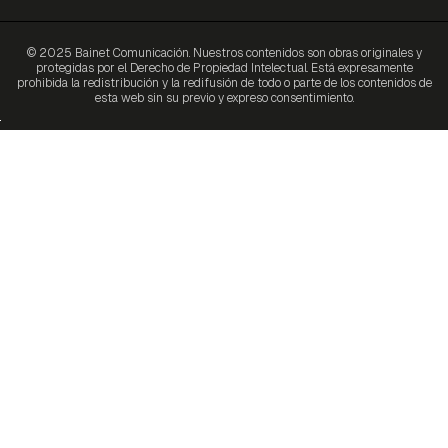
© 2025 Bainet Comunicación. Nuestros contenidos son obras originales y
protegidas por el Derecho de Propiedad Intelectual. Está expresamente
prohibida la redistribución y la redifusión de todo o parte de los contenidos de
esta web sin su previo y expreso consentimiento.