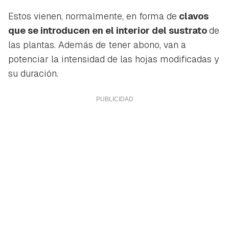
Estos vienen, normalmente, en forma de
clavos
que se introducen en el interior del sustrato
de
las plantas. Además de tener abono, van a
potenciar la intensidad de las hojas modificadas y
su duración.
Guardar como favorito
Contenido enviado
Para poder guardar como favorito, primero has de
Gracias por suscribirte a nuestro boletín.