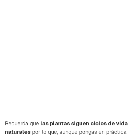
iniciar sesión con tu cuenta de Hogarmanía.
ACEPTAR
INICIAR SESIÓN
CANCELAR
Recuerda que
las plantas siguen ciclos de vida
naturales
por lo que, aunque pongas en práctica