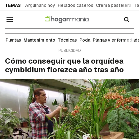
common.go-to-content
TEMAS
Arguiñano hoy
Helados caseros
Crema pastelera
Ta
Navegación
Mantenimiento
Plantas
Mantenimiento
Técnicas
Poda
Plagas y enfermedad
Cómo conseguir que la orquídea
cymbidium florezca año tras año