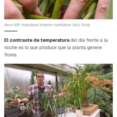
deco 681 orquideas invierno cymbidium tallo floral
El contraste de temperatura
del día frente a la
noche es lo que produce que la planta genere
flores.
Guardar como favorito
Contenido enviado
Para poder guardar como favorito, primero has de
Gracias por suscribirte a nuestro boletín.
iniciar sesión con tu cuenta de Hogarmanía.
ACEPTAR