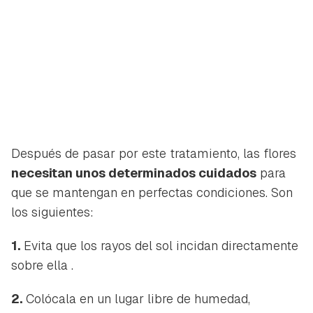
Después de pasar por este tratamiento, las flores
necesitan unos determinados cuidados
para
que se mantengan en perfectas condiciones. Son
los siguientes:
Guardar como favorito
1.
Evita que los rayos del sol incidan directamente
Contenido enviado
sobre ella .
Para poder guardar como favorito, primero has de
Gracias por suscribirte a nuestro boletín.
iniciar sesión con tu cuenta de Hogarmanía.
2.
Colócala en un lugar libre de humedad,