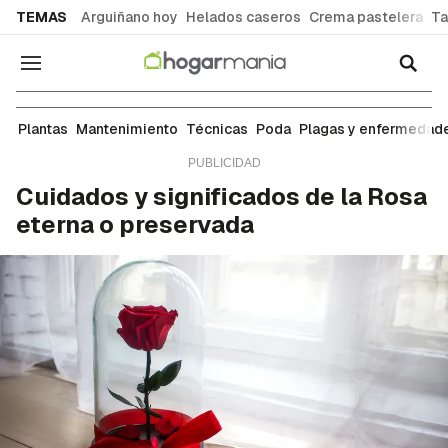
common.go-to-content
TEMAS
Arguiñano hoy
Helados caseros
Crema pastelera
Ta
Navegación
Mantenimiento
Plantas
Mantenimiento
Técnicas
Poda
Plagas y enfermedad
Cuidados y significados de la Rosa
eterna o preservada