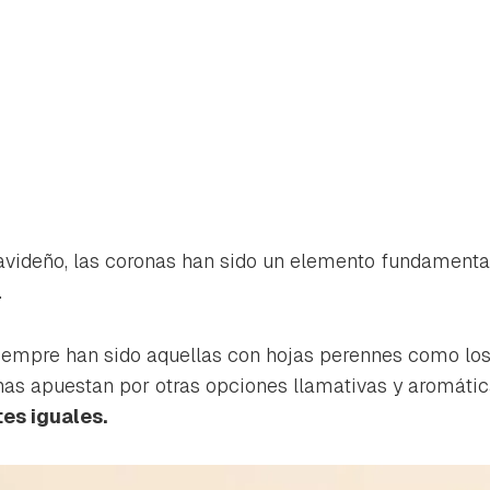
avideño, las coronas han sido un elemento fundamenta
.
iempre han sido aquellas con hojas perennes como los 
as apuestan por otras opciones llamativas y aromátic
es iguales.
rdar como favorito
Contenido enviado
poder guardar como favorito, primero has de iniciar sesión con 
Gracias por suscribirte a nuestro boletín.