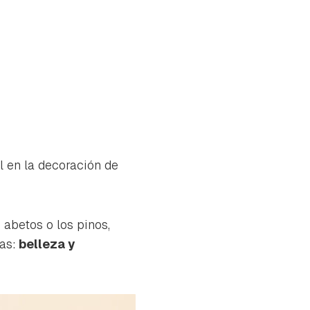
l en la decoración de
abetos o los pinos,
as:
belleza y
tu