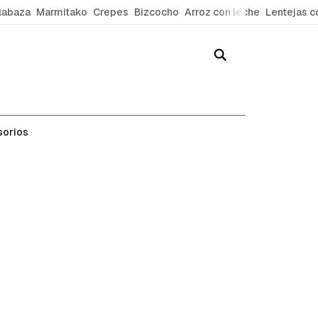
labaza
Marmitako
Crepes
Bizcocho
Arroz con leche
Lentejas c
sorios