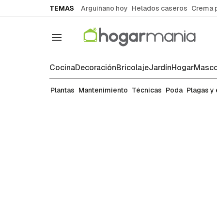
common.go-to-content
TEMAS
Arguiñano hoy
Helados caseros
Crema 
Navegación
Cocina
Decoración
Bricolaje
Jardín
Hogar
Masco
Técnicas
Plantas
Mantenimiento
Técnicas
Poda
Plagas y