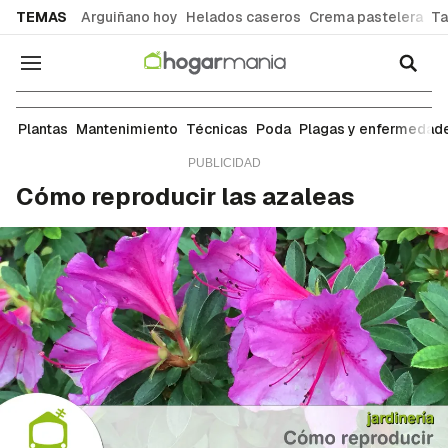
common.go-to-content
TEMAS
Arguiñano hoy
Helados caseros
Crema pastelera
Ta
Navegación
Técnicas
Plantas
Mantenimiento
Técnicas
Poda
Plagas y enfermedad
Cómo reproducir las azaleas