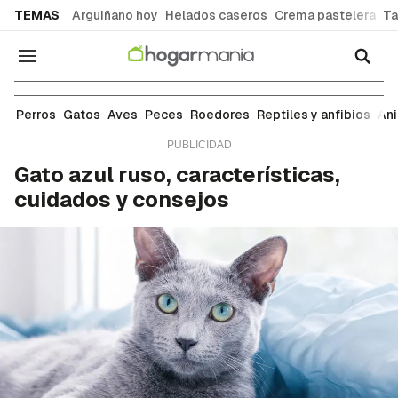
common.go-to-content
TEMAS
Arguiñano hoy
Helados caseros
Crema pastelera
Ta
Navegación
Razas
Perros
Gatos
Aves
Peces
Roedores
Reptiles y anfibios
An
Gato azul ruso, características,
cuidados y consejos