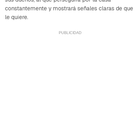
constantemente y mostrará señales claras de que
le quiere.
Guardar como favorito
Contenido enviado
Para poder guardar como favorito, primero has de
Gracias por suscribirte a nuestro boletín.
iniciar sesión con tu cuenta de Hogarmanía.
ACEPTAR
INICIAR SESIÓN
CANCELAR