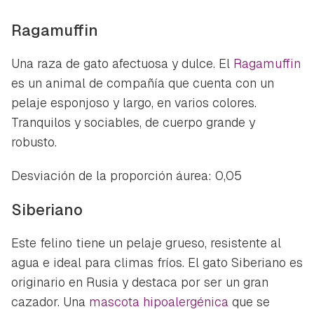
Ragamuffin
Una raza de gato afectuosa y dulce. El
Ragamuffin
es un animal de compañía que cuenta con un
pelaje esponjoso y largo, en varios colores.
Tranquilos y sociables, de cuerpo grande y
robusto.
Desviación de la proporción áurea: 0,05
Siberiano
Este felino tiene un pelaje grueso, resistente al
agua e ideal para climas fríos. El gato Siberiano es
Guardar como favorito
Contenido enviado
originario en Rusia y destaca por ser un gran
cazador. Una
mascota hipoalergénica
que se
Para poder guardar como favorito, primero has de
Gracias por suscribirte a nuestro boletín.