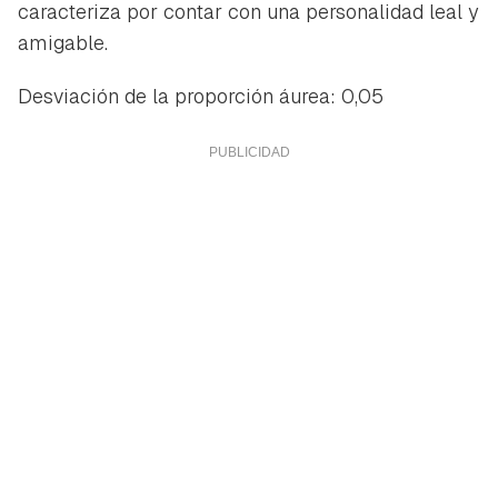
iniciar sesión con tu cuenta de Hogarmanía.
caracteriza por contar con una personalidad leal y
amigable.
ACEPTAR
INICIAR SESIÓN
CANCELAR
Desviación de la proporción áurea: 0,05