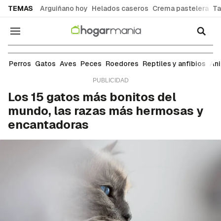
common.go-to-content
TEMAS
Arguiñano hoy
Helados caseros
Crema pastelera
Ta
Navegación
Razas
Perros
Gatos
Aves
Peces
Roedores
Reptiles y anfibios
An
Los 15 gatos más bonitos del
mundo, las razas más hermosas y
encantadoras