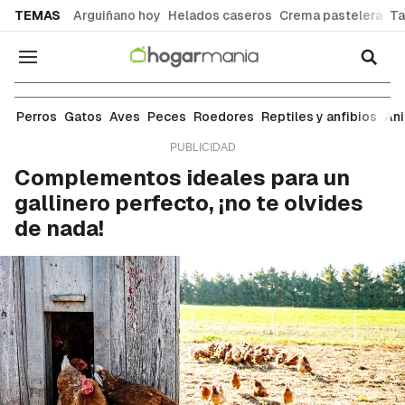
common.go-to-content
TEMAS
Arguiñano hoy
Helados caseros
Crema pastelera
Ta
Navegación
Aves
Perros
Gatos
Aves
Peces
Roedores
Reptiles y anfibios
An
Complementos ideales para un
gallinero perfecto, ¡no te olvides
de nada!