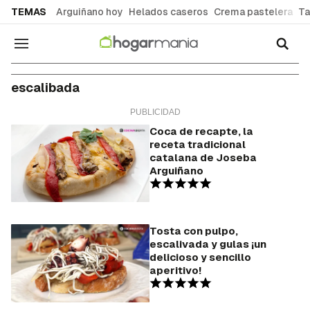
common.go-to-content
TEMAS
Arguiñano hoy
Helados caseros
Crema pastelera
Ta
Navegación
escalibada
Coca de recapte, la
receta tradicional
catalana de Joseba
Arguiñano
Tosta con pulpo,
escalivada y gulas ¡un
delicioso y sencillo
aperitivo!