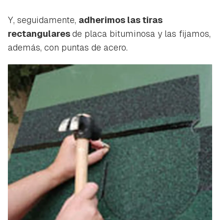
Y, seguidamente,
adherimos las tiras
rectangulares
de placa bituminosa y las fijamos,
Guardar como favorito
además, con puntas de acero.
Contenido enviado
Para poder guardar como favorito, primero has de
Gracias por suscribirte a nuestro boletín.
iniciar sesión con tu cuenta de Hogarmanía.
ACEPTAR
INICIAR SESIÓN
CANCELAR