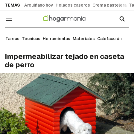
common.go-to-content
TEMAS
Arguiñano hoy
Helados caseros
Crema pastelera
Ta
Navegación
Albañilería
Tareas
Técnicas
Herramientas
Materiales
Calefacción
Impermeabilizar tejado en caseta
de perro