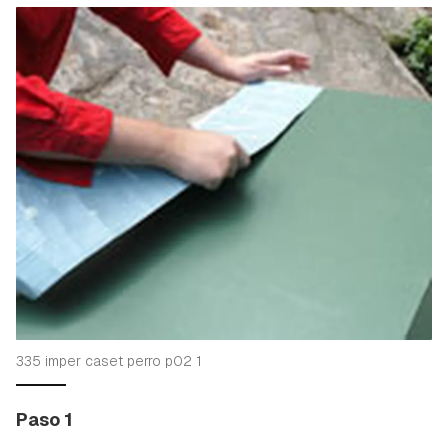
335 imper caset perro p02 1
Paso 1