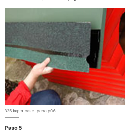
335 imper caset perro p06
Paso 5