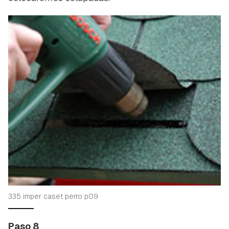
335 imper caset perro p09
Paso 8