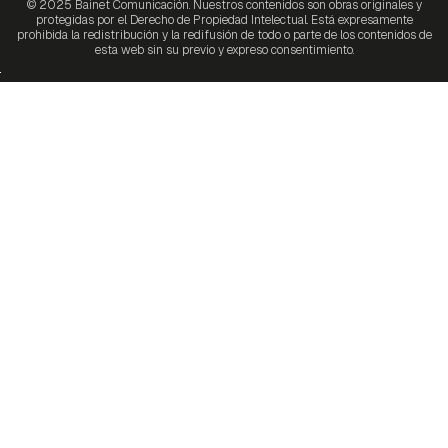
© 2025 Bainet Comunicación. Nuestros contenidos son obras originales y
protegidas por el Derecho de Propiedad Intelectual. Está expresamente
prohibida la redistribución y la redifusión de todo o parte de los contenidos de
esta web sin su previo y expreso consentimiento.