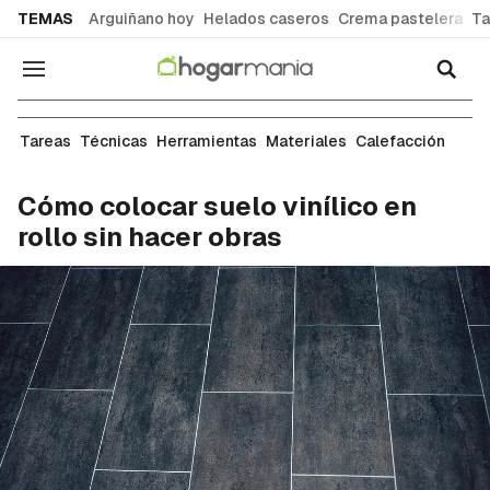
common.go-to-content
TEMAS
Arguiñano hoy
Helados caseros
Crema pastelera
Ta
Navegación
Carpintería
Tareas
Técnicas
Herramientas
Materiales
Calefacción
Cómo colocar suelo vinílico en
rollo sin hacer obras