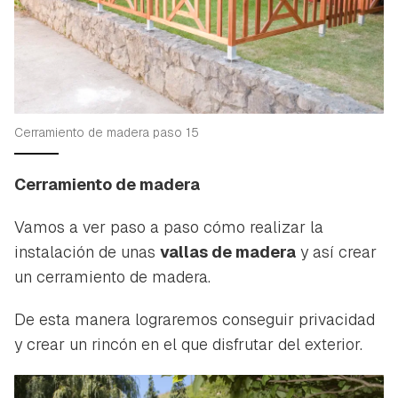
Guardar como favorito
Cerramiento de madera paso 15
Contenido enviado
Para poder guardar como favorito, primero has de
Gracias por suscribirte a nuestro boletín.
Cerramiento de madera
iniciar sesión con tu cuenta de Hogarmanía.
ACEPTAR
Vamos a ver paso a paso cómo realizar la
INICIAR SESIÓN
CANCELAR
instalación de unas
vallas de madera
y así crear
un cerramiento de madera.
De esta manera lograremos conseguir privacidad
y crear un rincón en el que disfrutar del exterior.