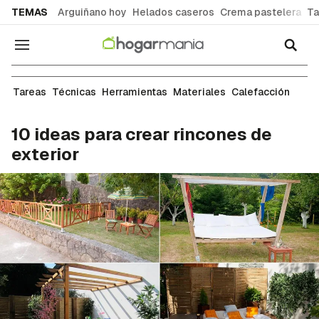
common.go-to-content
TEMAS
Arguiñano hoy
Helados caseros
Crema pastelera
Ta
Navegación
Jardín y terraza
Tareas
Técnicas
Herramientas
Materiales
Calefacción
10 ideas para crear rincones de
exterior