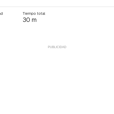
ad
Tiempo total
30 m
rdar como favorito
Contenido enviado
poder guardar como favorito, primero has de iniciar sesión con 
Gracias por suscribirte a nuestro boletín.