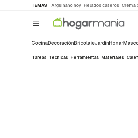
common.go-to-content
TEMAS
Arguiñano hoy
Helados caseros
Crema 
Navegación
Cocina
Decoración
Bricolaje
Jardín
Hogar
Masco
Tareas de bricolaje
Tareas
Técnicas
Herramientas
Materiales
Cale