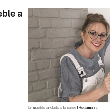
ble a
Un mueble anclado a la pared
|
Hogarmania