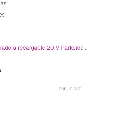
nas
es
adradora recargable 20 V Parkside
.
.