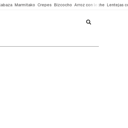
labaza
Marmitako
Crepes
Bizcocho
Arroz con leche
Lentejas c