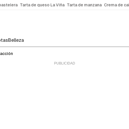
pastelera
Tarta de queso La Viña
Tarta de manzana
Crema de ca
tas
Belleza
facción