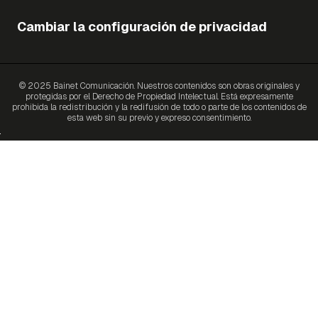
Cambiar la configuración de privacidad
© 2025 Bainet Comunicación. Nuestros contenidos son obras originales y
protegidas por el Derecho de Propiedad Intelectual. Está expresamente
prohibida la redistribución y la redifusión de todo o parte de los contenidos de
esta web sin su previo y expreso consentimiento.