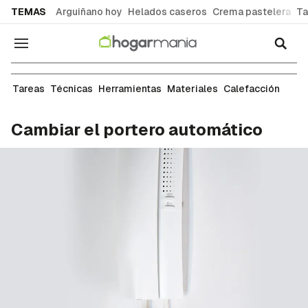
common.go-to-content
TEMAS
Arguiñano hoy
Helados caseros
Crema pastelera
Ta
Navegación
Electricidad
Tareas
Técnicas
Herramientas
Materiales
Calefacción
Cambiar el portero automático