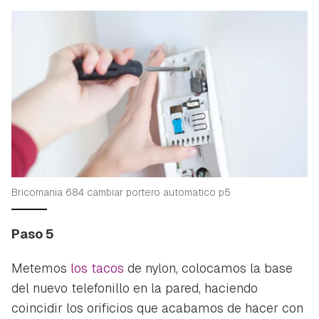
Guardar como favorito
Contenido enviado
Para poder guardar como favorito, primero has de
Gracias por suscribirte a nuestro boletín.
iniciar sesión con tu cuenta de Hogarmanía.
ACEPTAR
INICIAR SESIÓN
CANCELAR
Bricomania 684 cambiar portero automatico p5
Paso 5
Metemos
los tacos
de nylon, colocamos la base
del nuevo telefonillo en la pared, haciendo
coincidir los orificios que acabamos de hacer con