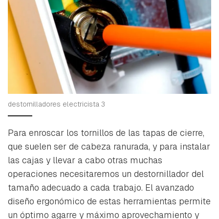
Guardar como favorito
Contenido enviado
Para poder guardar como favorito, primero has de
Gracias por suscribirte a nuestro boletín.
iniciar sesión con tu cuenta de Hogarmanía.
ACEPTAR
INICIAR SESIÓN
CANCELAR
destornilladores electricista 3
Para enroscar los tornillos de las tapas de cierre,
que suelen ser de cabeza ranurada, y para instalar
las cajas y llevar a cabo otras muchas
operaciones necesitaremos un destornillador del
tamaño adecuado a cada trabajo. El avanzado
diseño ergonómico de estas herramientas permite
un óptimo agarre y máximo aprovechamiento y