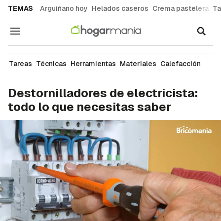
common.go-to-content
TEMAS
Arguiñano hoy
Helados caseros
Crema pastelera
Ta
Navegación
Herramientas de bricolaje
Tareas
Técnicas
Herramientas
Materiales
Calefacción
Destornilladores de electricista:
todo lo que necesitas saber