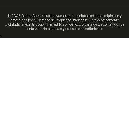
© 2025 Bainet Comunicación. Nuestros contenidos son obras originales y
protegidas por el Derecho de Propiedad Intelectual. Está expresamente
prohibida la redistribución y la redifusión de todo o parte de los contenidos de
esta web sin su previo y expreso consentimiento.