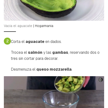
Para poder guardar como favorito, primero has de
Gracias por suscribirte a nuestro boletín.
iniciar sesión con tu cuenta de Hogarmanía.
ACEPTAR
INICIAR SESIÓN
CANCELAR
Vacía el aguacate
|
Hogarmania
2
Corta el
aguacate
en dados.
Trocea el
salmón
y las
gambas
, reservando dos o
tres sin cortar para decorar.
Desmenuza el
queso mozzarella
.