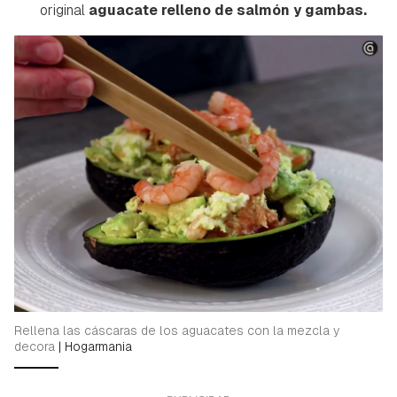
original
aguacate relleno de salmón y gambas.
Rellena las cáscaras de los aguacates con la mezcla y
decora
|
Hogarmania