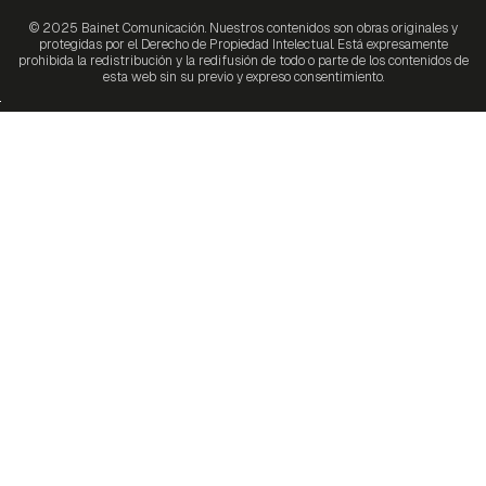
© 2025 Bainet Comunicación. Nuestros contenidos son obras originales y
protegidas por el Derecho de Propiedad Intelectual. Está expresamente
prohibida la redistribución y la redifusión de todo o parte de los contenidos de
esta web sin su previo y expreso consentimiento.