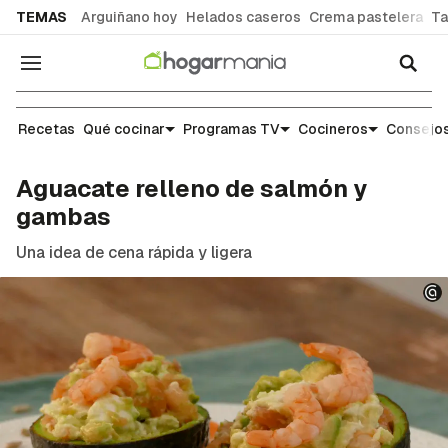
common.go-to-content
TEMAS
Arguiñano hoy
Helados caseros
Crema pastelera
Ta
Navegación
Recetas
Recetas
Qué cocinar
Programas TV
Cocineros
Consejos
Aguacate relleno de salmón y
gambas
Una idea de cena rápida y ligera