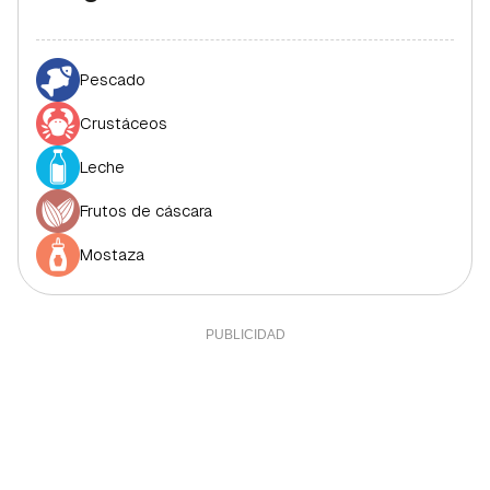
Pescado
Crustáceos
Leche
Frutos de cáscara
Mostaza