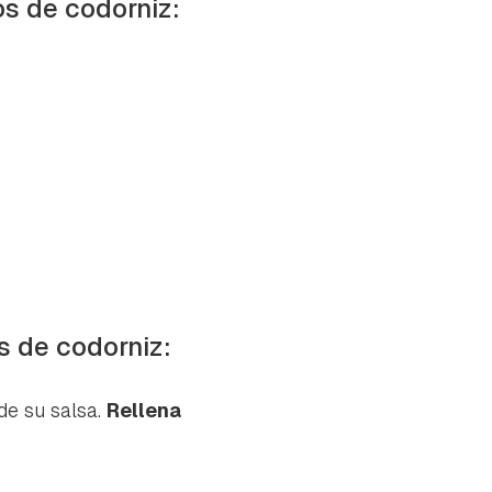
os de codorniz:
s de codorniz:
de su salsa.
Rellena