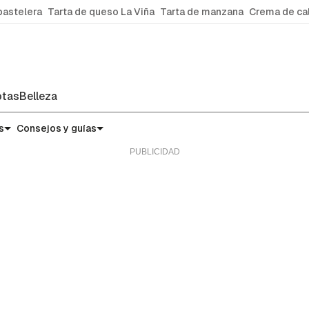
pastelera
Tarta de queso La Viña
Tarta de manzana
Crema de ca
tas
Belleza
s
Consejos y guías