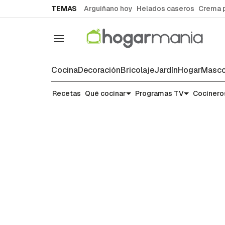
common.go-to-content
TEMAS
Arguiñano hoy
Helados caseros
Crema 
Navegación
Cocina
Decoración
Bricolaje
Jardín
Hogar
Masco
Recetas
Recetas
Qué cocinar
Programas TV
Cocinero