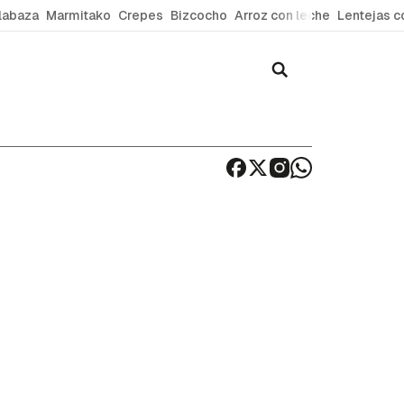
labaza
Marmitako
Crepes
Bizcocho
Arroz con leche
Lentejas c