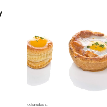
y
cojonudos xl