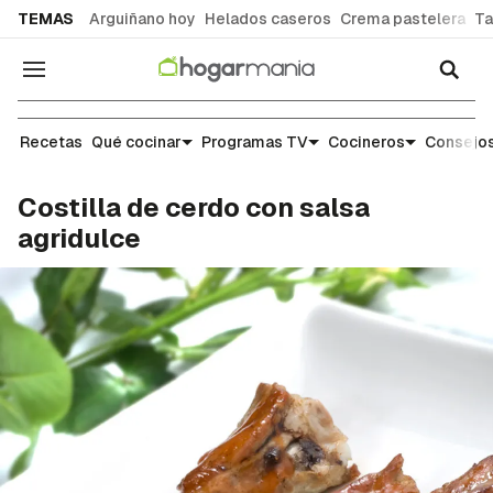
common.go-to-content
TEMAS
Arguiñano hoy
Helados caseros
Crema pastelera
Ta
Navegación
Recetas
Recetas
Qué cocinar
Programas TV
Cocineros
Consejos
Costilla de cerdo con salsa
agridulce