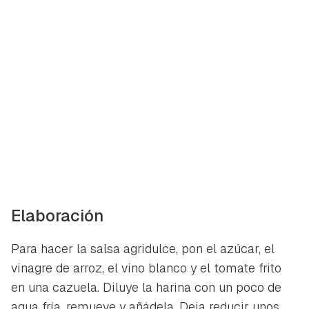
Guardar como favorito
Contenido enviado
Para poder guardar como favorito, primero has de
Gracias por suscribirte a nuestro boletín.
iniciar sesión con tu cuenta de Hogarmanía.
ACEPTAR
INICIAR SESIÓN
CANCELAR
Elaboración
Para hacer la salsa agridulce, pon el azúcar, el
vinagre de arroz, el vino blanco y el tomate frito
en una cazuela. Diluye la harina con un poco de
agua fría, remueve y añádela. Deja reducir unos