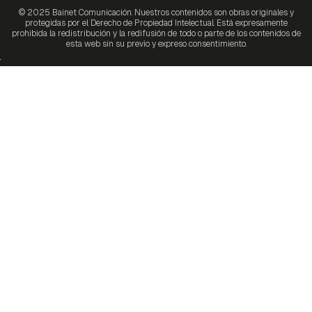
© 2025 Bainet Comunicación. Nuestros contenidos son obras originales y
protegidas por el Derecho de Propiedad Intelectual. Está expresamente
prohibida la redistribución y la redifusión de todo o parte de los contenidos de
esta web sin su previo y expreso consentimiento.