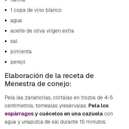
1 copa de vino blanco
agua
aceite de oliva virgen extra
sal
pimienta
perejil
Elaboración de la receta de
Menestra de conejo:
Pela las zanahorias, córtalas en trozos de 4-5
centímetros, tornéalas yresérvalas.
Pela los
espárragos
y cuécelos en una cazuela
con
agua y unapizca de sal durante 15 minutos.
Guardar como favorito
Contenido enviado