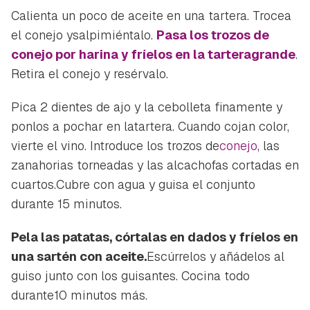
Calienta un poco de aceite en una tartera. Trocea
Para poder guardar como favorito, primero has de
Gracias por suscribirte a nuestro boletín.
el conejo ysalpimiéntalo.
Pasa los trozos de
iniciar sesión con tu cuenta de Hogarmanía.
conejo por harina y fríelos en la tarteragrande
.
ACEPTAR
INICIAR SESIÓN
CANCELAR
Retira el conejo y resérvalo.
Pica 2 dientes de ajo y la cebolleta finamente y
ponlos a pochar en latartera. Cuando cojan color,
vierte el vino. Introduce los trozos de
conejo
, las
zanahorias torneadas y las alcachofas cortadas en
cuartos.Cubre con agua y guisa el conjunto
durante 15 minutos.
Pela las patatas, córtalas en dados y fríelos en
una sartén con aceite.
Escúrrelos y añádelos al
guiso junto con los guisantes. Cocina todo
durante10 minutos más.