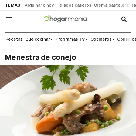
common.go-to-content
TEMAS
Arguiñano hoy
Helados caseros
Crema pastelera
Ta
Navegación
Recetas
Recetas
Qué cocinar
Programas TV
Cocineros
Consejos
Menestra de conejo