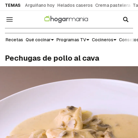
common.go-to-content
TEMAS
Arguiñano hoy
Helados caseros
Crema pastelera
Ta
Navegación
Recetas
Recetas
Qué cocinar
Programas TV
Cocineros
Consejos
Pechugas de pollo al cava