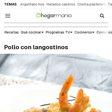
common.go-to-content
TEMAS
Arguiñano hoy
Helados caseros
Crema pastelera
Ta
Navegación
Recetas
Recetas
Qué cocinar
Programas TV
Cocineros
Consejos
Pollo con langostinos