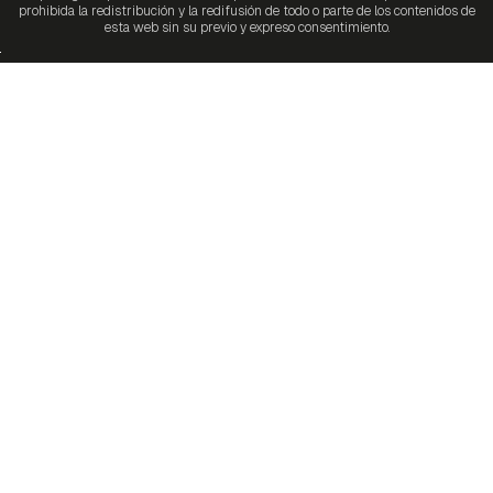
prohibida la redistribución y la redifusión de todo o parte de los contenidos de
esta web sin su previo y expreso consentimiento.