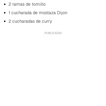
2 ramas de tomillo
1 cucharada de mostaza Dijon
2 cucharadas de curry
Guardar como favorito
Contenido enviado
Para poder guardar como favorito, primero has de
Gracias por suscribirte a nuestro boletín.
iniciar sesión con tu cuenta de Hogarmanía.
ACEPTAR
INICIAR SESIÓN
CANCELAR