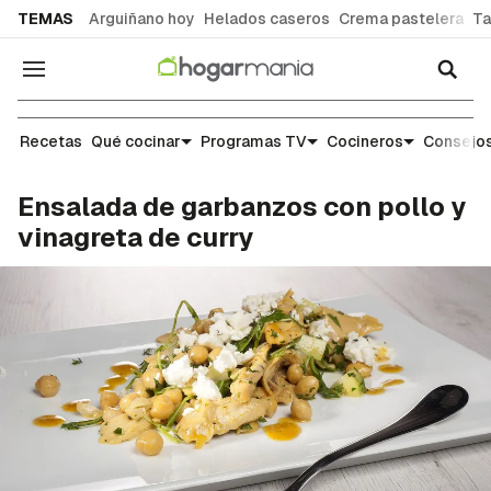
common.go-to-content
TEMAS
Arguiñano hoy
Helados caseros
Crema pastelera
Ta
Navegación
Recetas
Recetas
Qué cocinar
Programas TV
Cocineros
Consejos
Ensalada de garbanzos con pollo y
vinagreta de curry