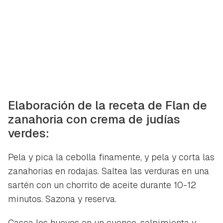
Para poder guardar como favorito, primero has de
Gracias por suscribirte a nuestro boletín.
iniciar sesión con tu cuenta de Hogarmanía.
ACEPTAR
INICIAR SESIÓN
CANCELAR
Elaboración de la receta de Flan de
zanahoria con crema de judías
verdes:
Pela y pica la cebolla finamente, y pela y corta las
zanahorias en rodajas. Saltea las verduras en una
sartén con un chorrito de aceite durante 10-12
minutos. Sazona y reserva.
Casca los huevos en un cuenco, salpimienta y