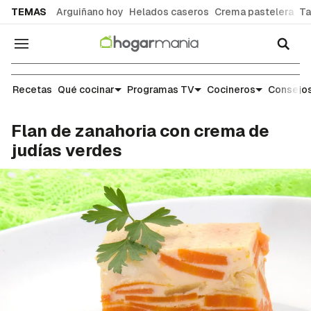
common.go-to-content
TEMAS
Arguiñano hoy
Helados caseros
Crema pastelera
Ta
Navegación
Recetas
Recetas
Qué cocinar
Programas TV
Cocineros
Consejos
Flan de zanahoria con crema de
judías verdes