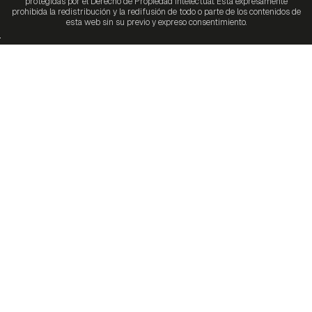
protegidas por el Derecho de Propiedad Intelectual. Está expresamente
prohibida la redistribución y la redifusión de todo o parte de los contenidos de
esta web sin su previo y expreso consentimiento.